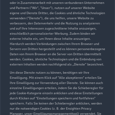
Geschlossen
,
öffnet am
Montag 07:30
oder in Zusammenarbeit mit unseren verbundenen Unternehmen
und Partnern ("Wir", "Unser"), nutzen auf unserer Website
eigene und Dienste Dritter, die Cookies und ähnliche Technologien
Teile- & Zubehörverkauf
verwenden ("Dienste"), die uns helfen, unsere Website zu
Geschlossen
,
öffnet am
Montag 07:30
verbessern, den Datenverkehr und die Nutzung zu analysieren
und auf Ihre Interessen zugeschnittene Inhalte anzuzeigen,
einschließlich personalisierter Werbung. Zudem binden wir
externe Inhalte ein, um Ihnen diese Inhalte anzuzeigen.
Hierdurch werden Verbindungen zwischen Ihrem Browser und
Servern von Dritten hergestellt und es können personenbezogene
Daten von Ihrem Browser an die Server von Dritten übermittelt
werden. Cookies, ähnliche Technologien und die Einbindung von
externen Inhalten werden nachfolgend als „Dienste“ bezeichnet.
Um diese Dienste nutzen zu können, benötigen wir Ihre
Einwilligung. Mit einem Klick auf "Alle akzeptieren" erteilen Sie
Ihre Einwilligung zur Verwendung aller Dienste. Sie können auch
einzelne Einwilligungen erteilen, indem Sie die Schieberegler für
jede Cookie-Kategorie einzeln anklicken und diese Einstellungen
durch Klicken auf "Einstellungen speichern und fortfahren"
speichern. Falls Sie keinen der Schieberegler anklicken, werden
nur die notwendigen Cookies (z. B. der Ensighten Privacy
Zur Reparatur
Manager, unser Einwilligungsmanagementtool) verwendet. Sie