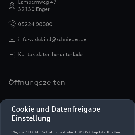
Lambernweg 47
32130 Enger
05224 98800
info-widukind@schnieder.de
Kontaktdaten herunterladen
Öffnungszeiten
Verkauf
Cookie und Datenfreigabe
Geschlossen
,
öffnet am
Montag 08:00
Einstellung
Service
Wir, die AUDI AG, Auto-Union-Straße 1, 85057 Ingolstadt, allein