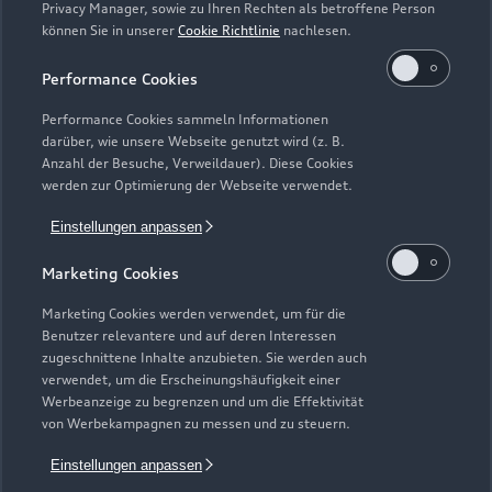
Privacy Manager, sowie zu Ihren Rechten als betroffene Person
können Sie in unserer
Cookie Richtlinie
nachlesen.
Kaufen & leasen
Alle Modelle
Performance Cookies
Modelle vergleichen
Service & Zubehör
Performance Cookies sammeln Informationen
Neuwagensuche
darüber, wie unsere Webseite genutzt wird (z. B.
Elektromodelle
Anzahl der Besuche, Verweildauer). Diese Cookies
Gebrauchtwagensuche
Support
werden zur Optimierung der Webseite verwendet.
Saisonale Angebote
Plug-in-Hybride
Gebrauchtwagen
Einstellungen anpassen
Audi Services
Über Audi
Kundenservice
Finanzierung
Marketing Cookies
Garantie
Händlersuche
Aktionen & Angebote
Unternehmen
Marketing Cookies werden verwendet, um für die
Audi digital services
Benutzer relevantere und auf deren Interessen
Audi Code
Geschäftskunden
Karriere
zugeschnittene Inhalte anzubieten. Sie werden auch
myAudi
verwendet, um die Erscheinungshäufigkeit einer
Häufige Fragen (FAQ)
Investor Relations
Werbeanzeige zu begrenzen und um die Effektivität
© 2026 AUDI AG. Alle Rechte vorbehalten
von Werbekampagnen zu messen und zu steuern.
Audi Online Beratung
Presse & Media Center
Impressum
Rechtliches
Hinweisgebersystem
Einstellungen anpassen
Online-Terminvereinbarung
Datenschutz